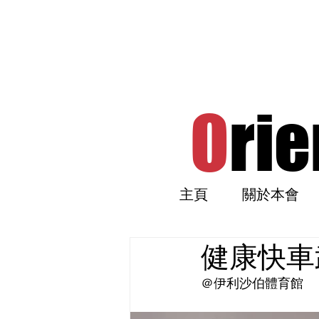
O
rie
主頁
關於本會
健康快車武
＠伊利沙伯體育館