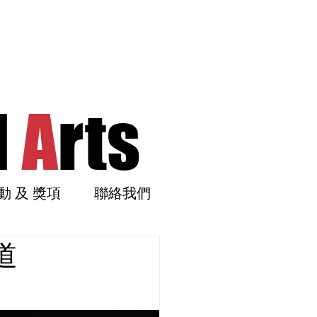
l
A
rts
動 及 獎項
聯絡我們
道