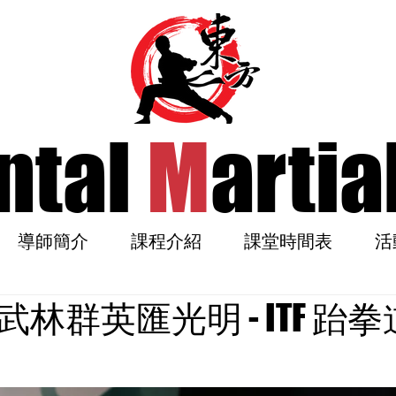
ntal
M
artia
導師簡介
課程介紹
課堂時間表
活
林群英匯光明 - ITF 跆拳