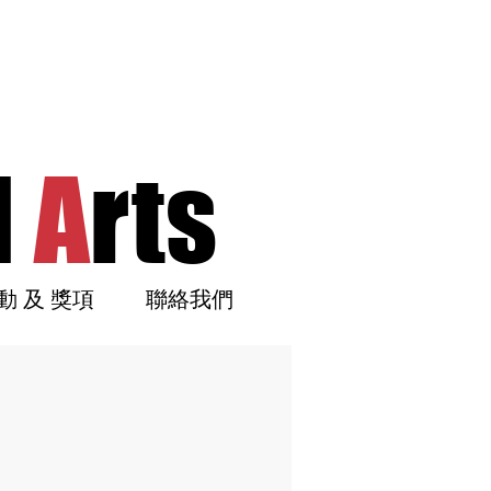
l
A
rts
動 及 獎項
聯絡我們